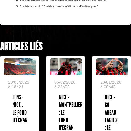
3. Choisissez enfin "Etablir en tant qu'élément d'arrière plan"
ARTICLES LIÉS
23/05/2026
05/02/2026
23/01/2026
à 18h21
à 23h56
à 00h42
LENS -
NICE -
NICE -
NICE :
MONTPELLIER
GO
LE FOND
: LE
AHEAD
D'ÉCRAN
FOND
EAGLES
D'ÉCRAN
: LE