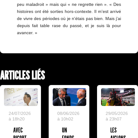
peu maladroit » mais qui « ne regrette rien ». « Des
histoires ont été sorties hors-contexte. Il m'est arrivé
de vivre des périodes où je n'étais pas bien. Mais j'ai
depuis fait table rase du passé, et je suis là pour
avancer. »
ARTICLES LIÉS
24/07/2026
08/06/2026
29/05/2026
à 18h20
à 10h02
à 23h07
AVEC
UN
LES