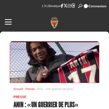
Connexion
1 N 2
Boutique
Accueil
›
Presse
› Anin : «Un guerrier de plus»
PRESSE
ANIN : «UN GUERRIER DE PLUS»