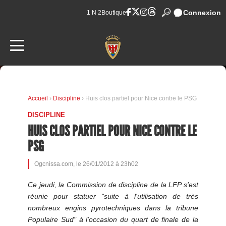
Connexion
1 N 2
Boutique
Accueil
›
Discipline
› Huis clos partiel pour Nice contre le PSG
DISCIPLINE
HUIS CLOS PARTIEL POUR NICE CONTRE LE
PSG
Ogcnissa.com, le 26/01/2012 à 23h02
Ce jeudi, la Commission de discipline de la LFP s'est
réunie pour statuer "suite à l'utilisation de très
nombreux engins pyrotechniques dans la tribune
Populaire Sud" à l'occasion du quart de finale de la