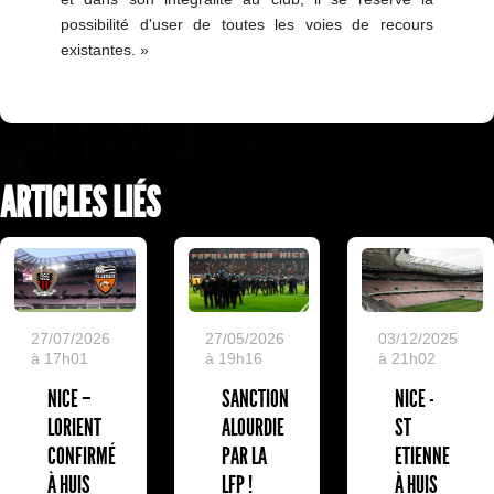
possibilité d'user de toutes les voies de recours
existantes. »
ARTICLES LIÉS
03/12/2025
27/07/2026
27/05/2026
à 21h02
à 17h01
à 19h16
NICE -
NICE –
SANCTION
ST
LORIENT
ALOURDIE
ETIENNE
CONFIRMÉ
PAR LA
À HUIS
À HUIS
LFP !