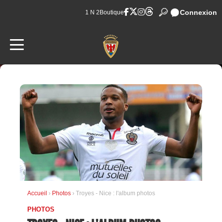
Connexion
1 N 2
Boutique
Accueil
›
Photos
› Troyes - Nice : l'album photos
PHOTOS