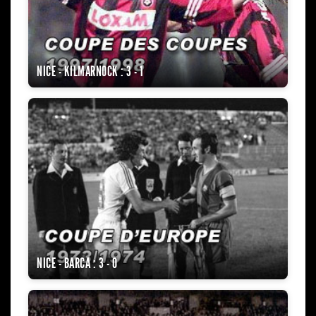
NICE - KILMARNOCK : 3 - 1
NICE - BARCA : 3 - 0