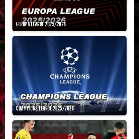
EUROPA LEAGUE 2025/2026
CHAMPIONS LEAGUE 2025/2026