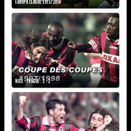
EUROPA LEAGUE 2013/2014
NICE - PRAGUE : 2 - 2