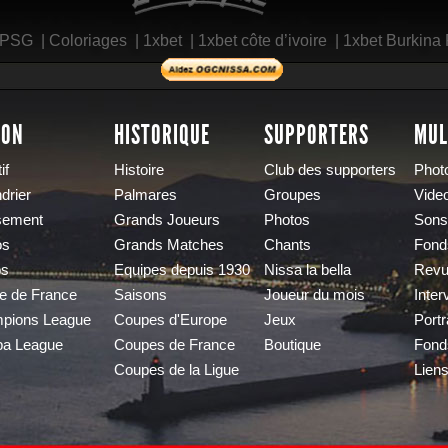
 PSG
|
Coloriages
|
1xbet
|
1xbet côte d’ivoire
|
1xbet Burkina
SON
HISTORIQUE
SUPPORTERS
MUL
if
Histoire
Club des supporters
Phot
drier
Palmares
Groupes
Vide
sement
Grands Joueurs
Photos
Sons
os
Grands Matches
Chants
Fond
os
Equipes depuis 1930
Nissa la bella
Revu
e de France
Saisons
Joueur du mois
Inter
pions League
Coupes d'Europe
Jeux
Portr
pa League
Coupes de France
Boutique
Fond
Coupes de la Ligue
Lien