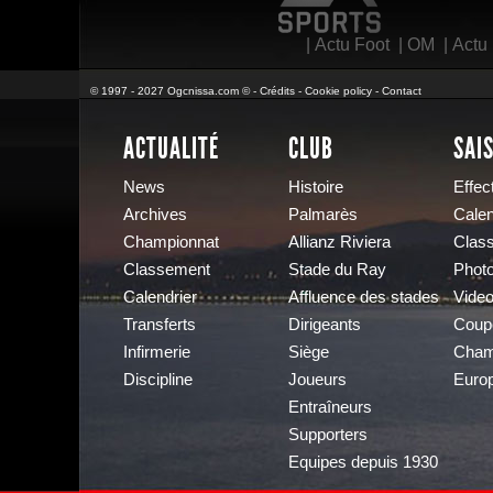
|
Actu Foot
|
OM
|
Actu
© 1997 - 2027 Ogcnissa.com © -
Crédits
-
Cookie policy
-
Contact
ACTUALITÉ
CLUB
SAI
News
Histoire
Effect
Archives
Palmarès
Calen
Championnat
Allianz Riviera
Clas
Classement
Stade du Ray
Phot
Calendrier
Affluence des stades
Vide
Transferts
Dirigeants
Coup
Infirmerie
Siège
Cham
Discipline
Joueurs
Euro
Entraîneurs
Supporters
Equipes depuis 1930