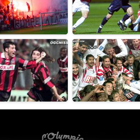
2002
2000/2001
998
1996/1997
L'Olympic Restaurant