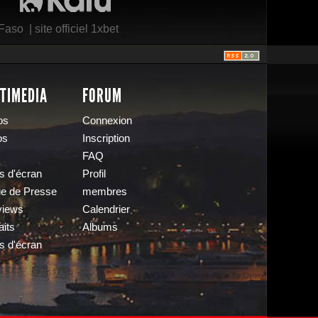
 Faso
|
site officiel 1xbet
TIMEDIA
FORUM
os
Connexion
os
Inscription
FAQ
s d'écran
Profil
e de Presse
membres
views
Calendrier
aits
Albums
s d'écran
s