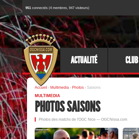
951
connectés (4 membres, 947 visiteurs)
ACTUALITÉ
CLUB
Accueil
›
Multimedia
›
Photos
› Saisons
MULTIMEDIA
PHOTOS SAISONS
Photos des matchs de l'OGC Nice — OGCNissa.com