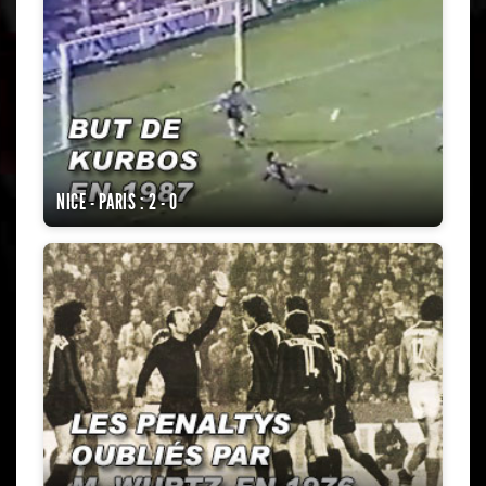
NICE - PARIS : 2 - 0