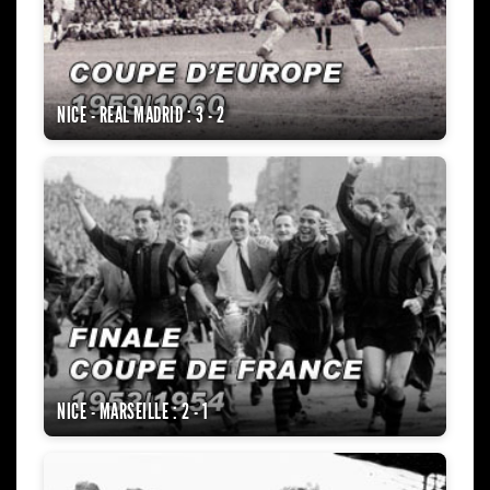
NICE - REAL MADRID : 3 - 2
NICE - MARSEILLE : 2 - 1