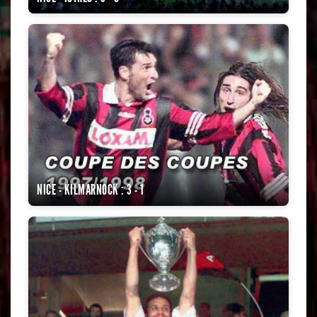
NICE - KILMARNOCK : 3 - 1