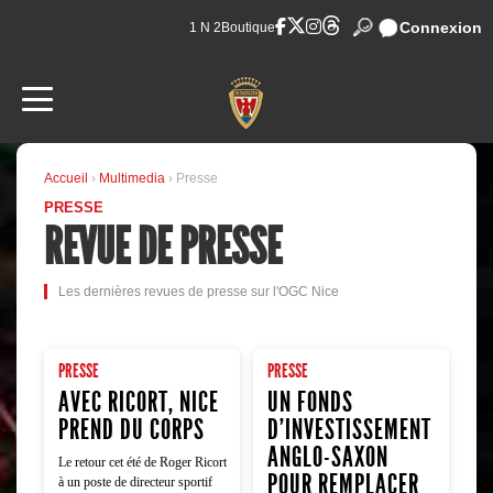
Connexion
1 N 2
Boutique
Accueil
›
Multimedia
› Presse
PRESSE
REVUE DE PRESSE
Les dernières revues de presse sur l'OGC Nice
PRESSE
PRESSE
AVEC RICORT, NICE
UN FONDS
PREND DU CORPS
D'INVESTISSEMENT
ANGLO-SAXON
Le retour cet été de Roger Ricort
POUR REMPLACER
à un poste de directeur sportif