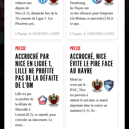
relancer aux
Strasbourg,
dépens de
les Niçois ont
Nice (1-1), dimanche lors de la
su être efficaces pour l'emporter
31e journée de Ligue 1. Les
à la Meinau ce mercredi (2-0) et
Phocéens poi...
se qua...
L'Equipe, le 26/04/2026 à 23h05
L'Equipe, le 22/04/2026 à 23h03
PRESSE
PRESSE
ACCROCHÉ PAR
ACCROCHÉ, NICE
NICE EN LIGUE 1,
ÉVITE LE PIRE FACE
LILLE NE PROFITE
AU HAVRE
PAS DE LA DÉFAITE
Mené au
DE L'OM
score par le
HAC, Nice
Lille n'a pas
est parvenu à
su profiter de
obtenir le nul dans ce match
la défaite de
important dans la course au
Marseille à
maintien (1-1). Av...
Lorient (0-2), ce samedi, pour
s'envoler au classement. Le
troisi...