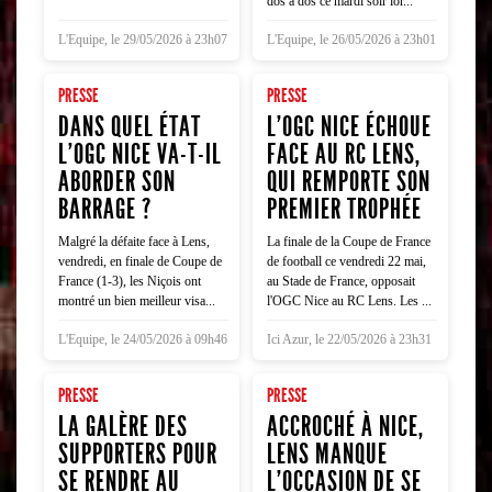
dos à dos ce mardi soir lor...
L'Equipe, le 29/05/2026 à 23h07
L'Equipe, le 26/05/2026 à 23h01
PRESSE
PRESSE
DANS QUEL ÉTAT
L’OGC NICE ÉCHOUE
L'OGC NICE VA-T-IL
FACE AU RC LENS,
ABORDER SON
QUI REMPORTE SON
BARRAGE ?
PREMIER TROPHÉE
Malgré la défaite face à Lens,
La finale de la Coupe de France
vendredi, en finale de Coupe de
de football ce vendredi 22 mai,
France (1-3), les Niçois ont
au Stade de France, opposait
montré un bien meilleur visa...
l'OGC Nice au RC Lens. Les ...
L'Equipe, le 24/05/2026 à 09h46
Ici Azur, le 22/05/2026 à 23h31
PRESSE
PRESSE
LA GALÈRE DES
ACCROCHÉ À NICE,
SUPPORTERS POUR
LENS MANQUE
SE RENDRE AU
L'OCCASION DE SE