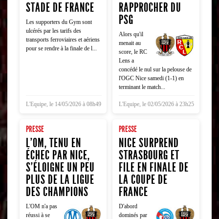
STADE DE FRANCE
RAPPROCHER DU
PSG
Les supporters du Gym sont
ulcérés par les tarifs des
Alors qu'il
transports ferroviaires et aériens
menait au
pour se rendre à la finale de l...
score, le RC
Lens a
concédé le nul sur la pelouse de
l'OGC Nice samedi (1-1) en
terminant le match...
L'Equipe, le 14/05/2026 à 08h49
L'Equipe, le 02/05/2026 à 23h25
PRESSE
PRESSE
L'OM, TENU EN
NICE SURPREND
ÉCHEC PAR NICE,
STRASBOURG ET
S'ÉLOIGNE UN PEU
FILE EN FINALE DE
PLUS DE LA LIGUE
LA COUPE DE
DES CHAMPIONS
FRANCE
L'OM n'a pas
D'abord
réussi à se
dominés par