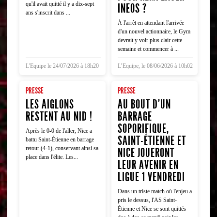
qu'il avait quitté il y a dix-sept
INEOS ?
ans s'inscrit dans ...
À l'arrêt en attendant l'arrivée
d'un nouvel actionnaire, le Gym
devrait y voir plus clair cette
semaine et commencer à ...
L'Equipe le 24/07/2026 à 18h20
L’Equipe, le 08/06/2026 à 10h02
PRESSE
PRESSE
LES AIGLONS
AU BOUT D'UN
RESTENT AU NID !
BARRAGE
SOPORIFIQUE,
Après le 0-0 de l'aller, Nice a
SAINT-ÉTIENNE ET
battu Saint-Étienne en barrage
retour (4-1), conservant ainsi sa
NICE JOUERONT
place dans l'élite. Les...
LEUR AVENIR EN
LIGUE 1 VENDREDI
Dans un triste match où l'enjeu a
pris le dessus, l'AS Saint-
Étienne et Nice se sont quittés