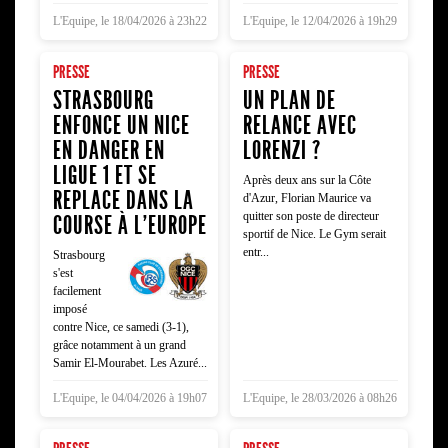
L'Equipe, le 18/04/2026 à 23h22
L'Equipe, le 12/04/2026 à 19h29
PRESSE
PRESSE
STRASBOURG
UN PLAN DE
ENFONCE UN NICE
RELANCE AVEC
EN DANGER EN
LORENZI ?
LIGUE 1 ET SE
Après deux ans sur la Côte
REPLACE DANS LA
d'Azur, Florian Maurice va
quitter son poste de directeur
COURSE À L'EUROPE
sportif de Nice. Le Gym serait
entr...
Strasbourg
s'est
facilement
imposé
contre Nice, ce samedi (3-1),
grâce notamment à un grand
Samir El-Mourabet. Les Azuré...
L'Equipe, le 04/04/2026 à 19h07
L'Equipe, le 28/03/2026 à 08h26