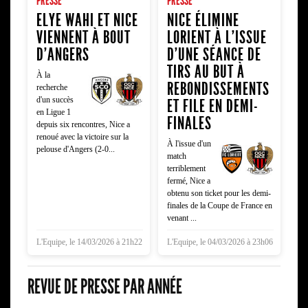
PRESSE
PRESSE
ELYE WAHI ET NICE
NICE ÉLIMINE
VIENNENT À BOUT
LORIENT À L'ISSUE
D'ANGERS
D'UNE SÉANCE DE
TIRS AU BUT À
À la
REBONDISSEMENTS
recherche
d'un succès
ET FILE EN DEMI-
en Ligue 1
FINALES
depuis six rencontres, Nice a
renoué avec la victoire sur la
À l'issue d'un
pelouse d'Angers (2-0...
match
terriblement
fermé, Nice a
obtenu son ticket pour les demi-
finales de la Coupe de France en
venant ...
L'Equipe, le 14/03/2026 à 21h22
L'Equipe, le 04/03/2026 à 23h06
REVUE DE PRESSE PAR ANNÉE