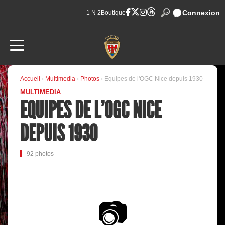
Connexion
1 N 2
Boutique
Accueil
›
Multimedia
›
Photos
› Equipes de l'OGC Nice depuis 1930
MULTIMEDIA
EQUIPES DE L'OGC NICE
DEPUIS 1930
92 photos
📷