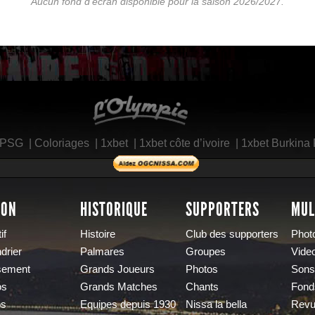
Aucun fond d'écran disponible pour la saison 2026/2027.
L'Olympic Restaurant
 PSG
|
Coloriages
|
1xbet
|
1xbet côte d’ivoire
|
1xbet Burkina
SON
HISTORIQUE
SUPPORTERS
MUL
if
Histoire
Club des supporters
Phot
drier
Palmares
Groupes
Vide
sement
Grands Joueurs
Photos
Sons
os
Grands Matches
Chants
Fond
os
Equipes depuis 1930
Nissa la bella
Revu