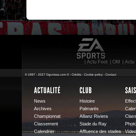
EA Sports
|
Actu Foot
|
OM
|
Actu
© 1997 - 2027 Ogcnissa.com © -
Crédits
-
Cookie policy
-
Contact
ACTUALITÉ
CLUB
SAI
News
Histoire
Effect
Archives
Palmarès
Calen
Championnat
Allianz Riviera
Clas
Classement
Stade du Ray
Phot
Calendrier
Affluence des stades
Vide