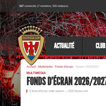
527
connectés (7 membres, 520 visiteurs)
ACTUALITÉ
CLUB
Accueil
›
Multimedia
›
Fonds d'écran
› Saison 2026/2027
MULTIMEDIA
FONDS D'ÉCRAN 2026/202
0 fond d'écran cette saison — OGCNissa.com