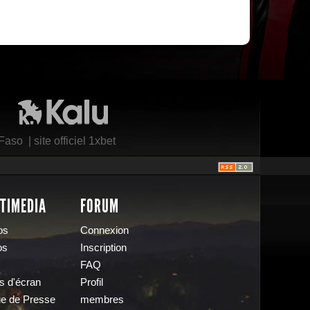
Kalu Nissa
 Faso
|
site officiel 1xbet
TIMEDIA
FORUM
os
Connexion
os
Inscription
FAQ
s d'écran
Profil
e de Presse
membres