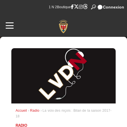
Connexion
1 N 2
Boutique
Accueil
›
Radio
› La voix des niçois : Bilan de la saison 2017-
18
RADIO