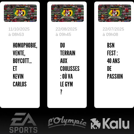
11/10/2025
22/08/2025
22/07/2025
à 08h53
à 09h45
à 09h08
HOMOPHOBIE,
DU
BSN
VENTE,
TERRAIN
FEST :
BOYCOTT...
AUX
40 ANS
ET
COULISSES
DE
KEVIN
: OÙ VA
PASSION
CARLOS
LE GYM
?
EA Sports
L'Olympic Restaurant
K