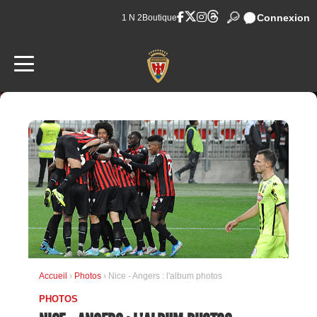
Connexion
1 N 2
Boutique
Accueil
›
Photos
› Nice - Angers : l'album photos
PHOTOS