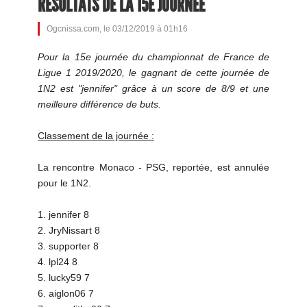
RÉSULTATS DE LA 15E JOURNÉE
Ogcnissa.com, le 03/12/2019 à 01h16
Pour la 15e journée du championnat de France de
Ligue 1 2019/2020, le gagnant de cette journée de
1N2 est "jennifer" grâce à un score de 8/9 et une
meilleure différence de buts.
Classement de la journée :
La rencontre Monaco - PSG, reportée, est annulée
pour le 1N2.
1. jennifer 8
2. JryNissart 8
3. supporter 8
4. lpl24 8
5. lucky59 7
6. aiglon06 7