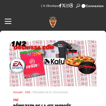
Connexion
1 N 2
Boutique
Accueil
›
1N2
› Résultats de la 15e journée
1N2