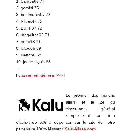
1. Samba06 77
2. gemini 76
3. boulmania07 73
4. Nicois45 73
5. BUFF37 72
6. megalithe06 71
7. nono13 71
8. kikou06 69
9. Dango6 68
10. joe le niçois 68
...
[
classement général >>>
]
Le premier des matchs
allers et le 2e du
classement général
remporteront un bon
d'achat de 50€ à dépenser sur le site de notre
partenaire 100% Nissart :
Kalu-Nissa.com