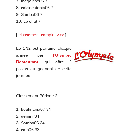
7. megalithe06 7
8. calciocatania06 7
9. Samba06 7
10. Le chat 7
...
[
classement complet >>>
]
Le 1N2 est parrainé chaque
année par
l'Olympic
Restaurant
, qui offre 2
pizzas au gagnant de cette
journée !
Classement Période 2 :
1. boulmania07 34
2. gemini 34
3. Samba06 34
4. cath06 33