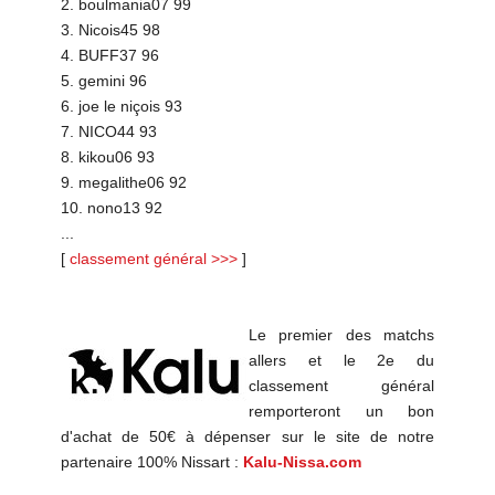
2. boulmania07 99
3. Nicois45 98
4. BUFF37 96
5. gemini 96
6. joe le niçois 93
7. NICO44 93
8. kikou06 93
9. megalithe06 92
10. nono13 92
...
[
classement général >>>
]
Le premier des matchs
allers et le 2e du
classement général
remporteront un bon
d'achat de 50€ à dépenser sur le site de notre
partenaire 100% Nissart :
Kalu-Nissa.com