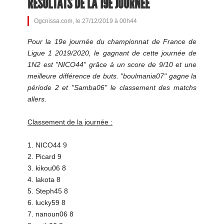
RÉSULTATS DE LA 19E JOURNÉE
Ogcnissa.com, le 27/12/2019 à 00h44
Pour la 19e journée du championnat de France de
Ligue 1 2019/2020, le gagnant de cette journée de
1N2 est "NICO44" grâce à un score de 9/10 et une
meilleure différence de buts. "boulmania07" gagne la
période 2 et "Samba06" le classement des matchs
allers.
Classement de la journée :
1. NICO44 9
2. Picard 9
3. kikou06 8
4. lakota 8
5. Steph45 8
6. lucky59 8
7. nanoun06 8