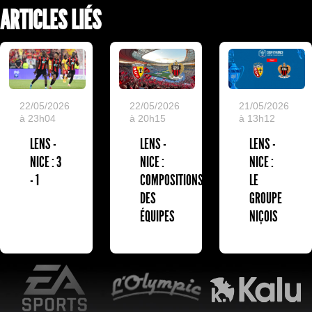
ARTICLES LIÉS
22/05/2026
22/05/2026
21/05/2026
à 23h04
à 20h15
à 13h12
LENS -
LENS -
LENS -
NICE : 3
NICE :
NICE :
- 1
COMPOSITIONS
LE
DES
GROUPE
ÉQUIPES
NIÇOIS
EA Sports
L'Olympic Restaurant
K