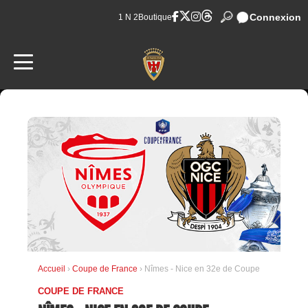
Connexion
1 N 2
Boutique
Accueil
›
Coupe de France
› Nîmes - Nice en 32e de Coupe
COUPE DE FRANCE