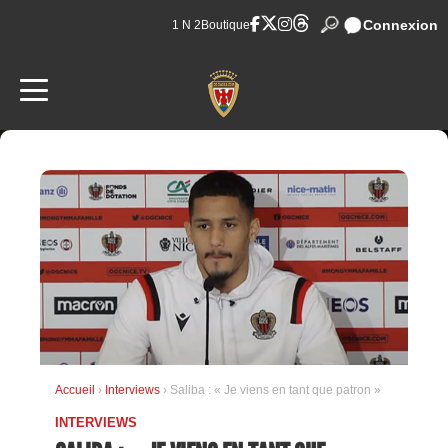
Connexion
1 N 2
Boutique
Accueil
›
Interviews
› Saliba : « Je viens en tant que patron »
INTERVIEWS