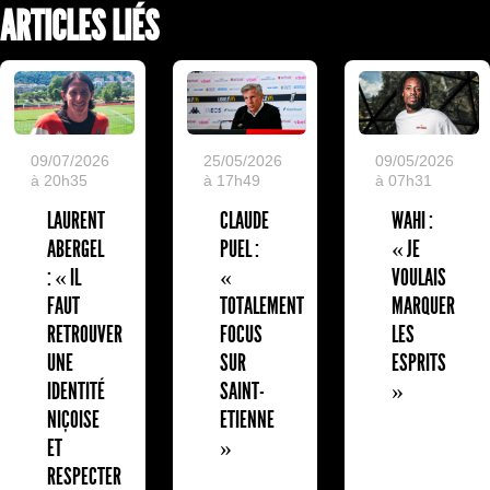
ARTICLES LIÉS
09/07/2026
25/05/2026
09/05/2026
à 20h35
à 17h49
à 07h31
LAURENT
CLAUDE
WAHI :
ABERGEL
PUEL :
« JE
: « IL
«
VOULAIS
FAUT
TOTALEMENT
MARQUER
RETROUVER
FOCUS
LES
UNE
SUR
ESPRITS
IDENTITÉ
SAINT-
»
NIÇOISE
ETIENNE
ET
»
RESPECTER