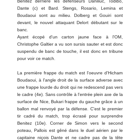
Benitez derrière les défenseurs Daniliuc, Todibo,
Dante (c) et Bard. Stengs, Rosario, Lemina et
Boudaoui sont au milieu. Dolberg et Gouiri sont
devant, le nouvel attaquant Delort débutant sur le
banc.
Ayant écopé d'un carton jaune face à l'OM,
Christophe Galtier a vu son sursis sauter et est donc
suspendu de banc de touche, il est donc en tribune
pour voir ce match.
La première frappe du match est l'oeuvre d'Hicham
Boudaoui, à l'angle droit de la surface adverse avec
une frappe lourde du droit qui ne redescend pas vers
le cadre (4e). Sans contrôle à l'entrée plein axe de la
surface de Nice, Bukari frappe du gauche grâce à un
ballon mal renvoyé par la défense. C'est le premier
tir cadré du match, trop écrasé pour surprendre
Benitez (10e). Corner de Simon vers le second
poteau, Pallois est gêné dans le duel aérien par le
capitaine niçois Dante et ne cadre pas de la tête