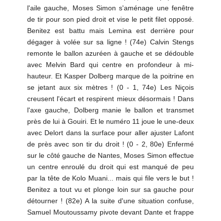
l'aile gauche, Moses Simon s'aménage une fenêtre
de tir pour son pied droit et vise le petit filet opposé.
Benitez est battu mais Lemina est derrière pour
dégager à volée sur sa ligne ! (74e) Calvin Stengs
remonte le ballon azuréen à gauche et se dédouble
avec Melvin Bard qui centre en profondeur à mi-
hauteur. Et Kasper Dolberg marque de la poitrine en
se jetant aux six mètres ! (0 - 1, 74e) Les Niçois
creusent l'écart et respirent mieux désormais ! Dans
l'axe gauche, Dolberg manie le ballon et transmet
près de lui à Gouiri. Et le numéro 11 joue le une-deux
avec Delort dans la surface pour aller ajuster Lafont
de près avec son tir du droit ! (0 - 2, 80e) Enfermé
sur le côté gauche de Nantes, Moses Simon effectue
un centre enroulé du droit qui est manqué de peu
par la tête de Kolo Muani... mais qui file vers le but !
Benitez a tout vu et plonge loin sur sa gauche pour
détourner ! (82e) A la suite d'une situation confuse,
Samuel Moutoussamy pivote devant Dante et frappe