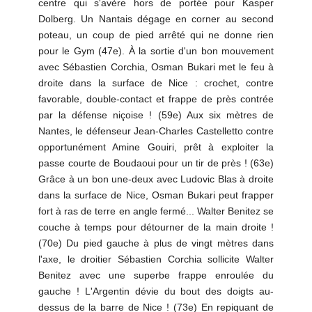
centre qui s'avère hors de portée pour Kasper
Dolberg. Un Nantais dégage en corner au second
poteau, un coup de pied arrêté qui ne donne rien
pour le Gym (47e). À la sortie d'un bon mouvement
avec Sébastien Corchia, Osman Bukari met le feu à
droite dans la surface de Nice : crochet, contre
favorable, double-contact et frappe de près contrée
par la défense niçoise ! (59e) Aux six mètres de
Nantes, le défenseur Jean-Charles Castelletto contre
opportunément Amine Gouiri, prêt à exploiter la
passe courte de Boudaoui pour un tir de près ! (63e)
Grâce à un bon une-deux avec Ludovic Blas à droite
dans la surface de Nice, Osman Bukari peut frapper
fort à ras de terre en angle fermé... Walter Benitez se
couche à temps pour détourner de la main droite !
(70e) Du pied gauche à plus de vingt mètres dans
l'axe, le droitier Sébastien Corchia sollicite Walter
Benitez avec une superbe frappe enroulée du
gauche ! L'Argentin dévie du bout des doigts au-
dessus de la barre de Nice ! (73e) En repiquant de