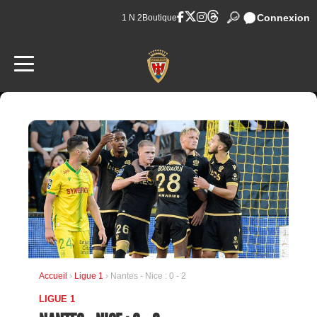
Connexion
1 N 2
Boutique
Accueil
›
Ligue 1
› Nantes - Nice : 0 - 2
LIGUE 1