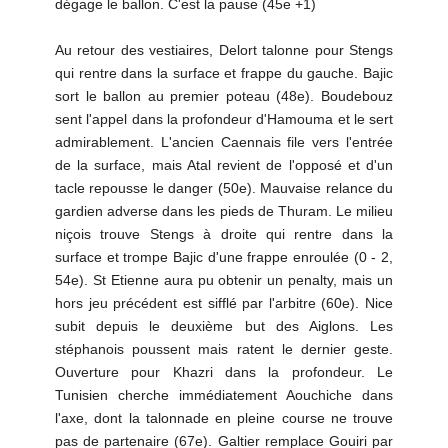
dégage le ballon. C'est la pause (45e +1)
Au retour des vestiaires, Delort talonne pour Stengs
qui rentre dans la surface et frappe du gauche. Bajic
sort le ballon au premier poteau (48e). Boudebouz
sent l'appel dans la profondeur d'Hamouma et le sert
admirablement. L'ancien Caennais file vers l'entrée
de la surface, mais Atal revient de l'opposé et d'un
tacle repousse le danger (50e). Mauvaise relance du
gardien adverse dans les pieds de Thuram. Le milieu
niçois trouve Stengs à droite qui rentre dans la
surface et trompe Bajic d'une frappe enroulée (0 - 2,
54e). St Etienne aura pu obtenir un penalty, mais un
hors jeu précédent est sifflé par l'arbitre (60e). Nice
subit depuis le deuxième but des Aiglons. Les
stéphanois poussent mais ratent le dernier geste.
Ouverture pour Khazri dans la profondeur. Le
Tunisien cherche immédiatement Aouchiche dans
l'axe, dont la talonnade en pleine course ne trouve
pas de partenaire (67e). Galtier remplace Gouiri par