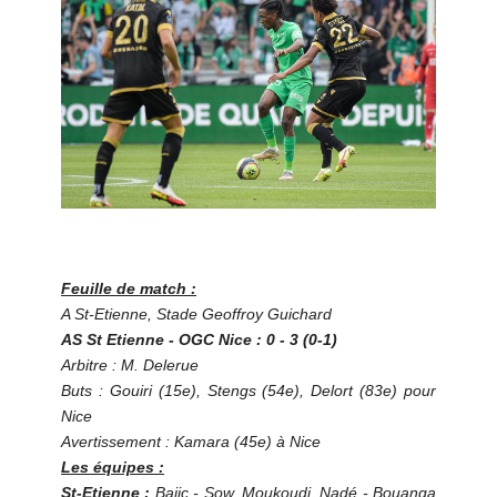
Feuille de match :
A St-Etienne, Stade Geoffroy Guichard
AS St Etienne - OGC Nice : 0 - 3 (0-1)
Arbitre : M. Delerue
Buts : Gouiri (15e), Stengs (54e), Delort (83e) pour
Nice
Avertissement : Kamara (45e) à Nice
Les équipes :
St-Etienne :
Bajic - Sow, Moukoudi, Nadé - Bouanga