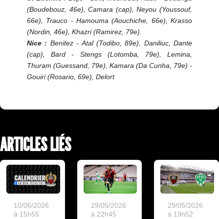
(Boudebouz, 46e), Camara (cap), Neyou (Youssouf,
66e), Trauco - Hamouma (Aouchiche, 66e), Krasso
(Nordin, 46e), Khazri (Ramirez, 79e).
Nice :
Benitez - Atal (Todibo, 89e), Daniliuc, Dante
(cap), Bard - Stengs (Lotomba, 79e), Lemina,
Thuram (Guessand, 79e), Kamara (Da Cunha, 79e) -
Gouiri (Rosario, 69e), Delort
ARTICLES LIÉS
10/06/2026
29/05/2026
29/05/2026
à 15h55
à 22h45
à 19h52