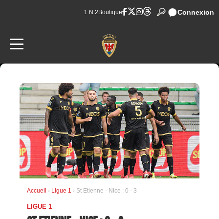
Connexion
1 N 2
Boutique
Accueil
›
Ligue 1
› St Etienne - Nice : 0 - 3
LIGUE 1