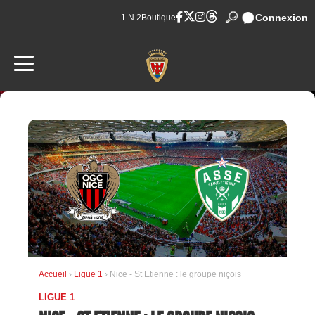
Connexion
1 N 2
Boutique
Accueil
›
Ligue 1
› Nice - St Etienne : le groupe niçois
LIGUE 1