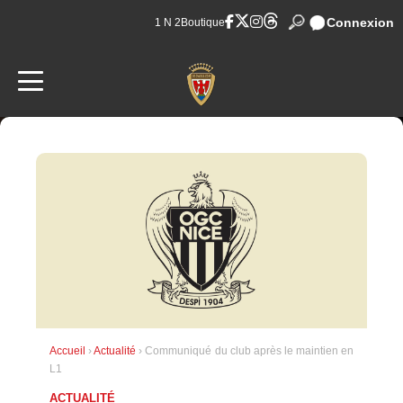
Connexion
1 N 2
Boutique
Accueil
›
Actualité
› Communiqué du club après le maintien en
L1
ACTUALITÉ