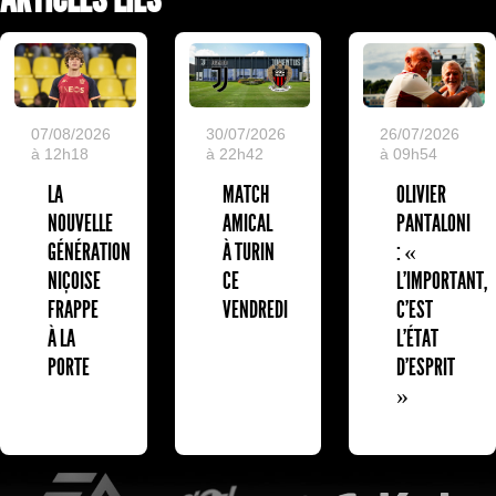
07/08/2026
30/07/2026
26/07/2026
à 12h18
à 22h42
à 09h54
LA
MATCH
OLIVIER
NOUVELLE
AMICAL
PANTALONI
GÉNÉRATION
À TURIN
: «
NIÇOISE
CE
L'IMPORTANT,
FRAPPE
VENDREDI
C'EST
À LA
L'ÉTAT
PORTE
D'ESPRIT
»
EA Sports
L'Olympic Restaurant
K