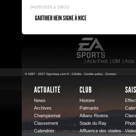
04/08/2026 à 18h33
GAUTHIER HEIN SIGNE À NICE
EA Sports
|
Actu Foot
|
OM
|
Actu
© 1997 - 2027 Ogcnissa.com © -
Crédits
-
Cookie policy
-
Contact
ACTUALITÉ
CLUB
SAI
News
Histoire
Effect
Archives
Palmarès
Calen
Championnat
Allianz Riviera
Clas
Classement
Stade du Ray
Phot
Calendrier
Affluence des stades
Vide