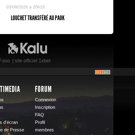
03/08/2026 à 20h15
LOUCHET TRANSFÉRÉ AU PAOK
Kalu Nissa
 Faso
|
site officiel 1xbet
TIMEDIA
FORUM
os
Connexion
os
Inscription
FAQ
s d'écran
Profil
e de Presse
membres