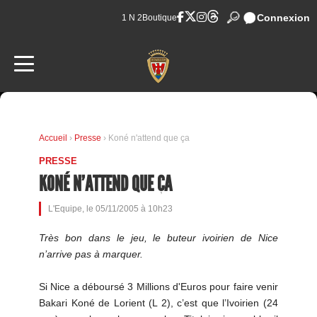
Connexion
1 N 2
Boutique
Accueil
›
Presse
› Koné n'attend que ça
PRESSE
KONÉ N'ATTEND QUE ÇA
L'Equipe, le 05/11/2005 à 10h23
Très bon dans le jeu, le buteur ivoirien de Nice
n’arrive pas à marquer.
Si Nice a déboursé 3 Millions d'Euros pour faire venir
Bakari Koné de Lorient (L 2), c’est que l’Ivoirien (24