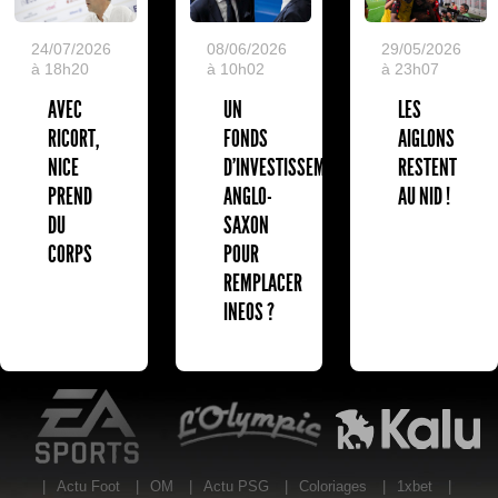
24/07/2026
08/06/2026
29/05/2026
à 18h20
à 10h02
à 23h07
AVEC
UN
LES
RICORT,
FONDS
AIGLONS
NICE
D'INVESTISSEMENT
RESTENT
PREND
ANGLO-
AU NID !
DU
SAXON
CORPS
POUR
REMPLACER
INEOS ?
EA Sports
L'Olympic Restaurant
K
|
Actu Foot
|
OM
|
Actu PSG
|
Coloriages
|
1xbet
|