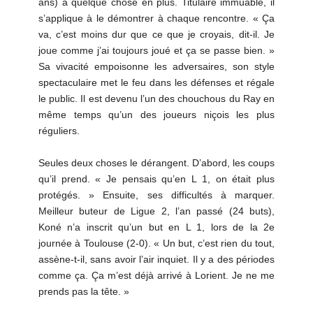
ans) a quelque chose en plus. Titulaire immuable, il
s’applique à le démontrer à chaque rencontre. « Ça
va, c’est moins dur que ce que je croyais, dit-il. Je
joue comme j’ai toujours joué et ça se passe bien. »
Sa vivacité empoisonne les adversaires, son style
spectaculaire met le feu dans les défenses et régale
le public. Il est devenu l’un des chouchous du Ray en
même temps qu’un des joueurs niçois les plus
réguliers.
Seules deux choses le dérangent. D’abord, les coups
qu’il prend. « Je pensais qu’en L 1, on était plus
protégés. » Ensuite, ses difficultés à marquer.
Meilleur buteur de Ligue 2, l’an passé (24 buts),
Koné n’a inscrit qu’un but en L 1, lors de la 2e
journée à Toulouse (2-0). « Un but, c’est rien du tout,
assène-t-il, sans avoir l’air inquiet. Il y a des périodes
comme ça. Ça m’est déjà arrivé à Lorient. Je ne me
prends pas la tête. »