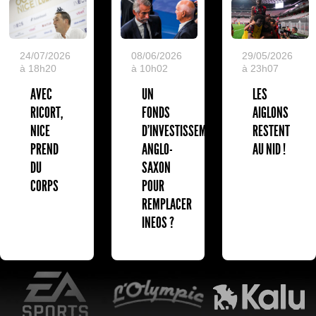
24/07/2026
08/06/2026
29/05/2026
à 18h20
à 10h02
à 23h07
AVEC
UN
LES
RICORT,
FONDS
AIGLONS
NICE
D'INVESTISSEMENT
RESTENT
PREND
ANGLO-
AU NID !
DU
SAXON
CORPS
POUR
REMPLACER
INEOS ?
EA Sports
L'Olympic Restaurant
K