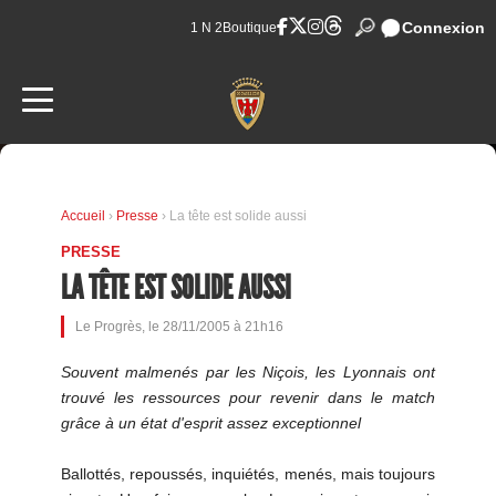
Connexion
1 N 2
Boutique
Accueil
›
Presse
› La tête est solide aussi
PRESSE
LA TÊTE EST SOLIDE AUSSI
Le Progrès, le 28/11/2005 à 21h16
Souvent malmenés par les Niçois, les Lyonnais ont
trouvé les ressources pour revenir dans le match
grâce à un état d'esprit assez exceptionnel
Ballottés, repoussés, inquiétés, menés, mais toujours