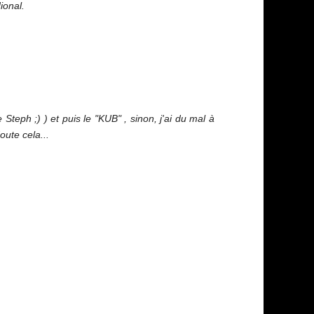
ional.
teph ;) ) et puis le "KUB" , sinon, j'ai du mal à
oute cela...