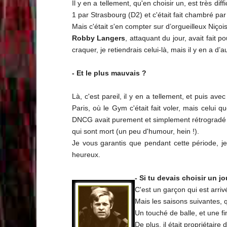
Il y en a tellement, qu'en choisir un, est très di
1 par Strasbourg (D2) et c'était fait chambré pa
Mais c'était s'en compter sur d’orgueilleux Niçoi
Robby Langers
, attaquant du jour, avait fait p
craquer, je retiendrais celui-là, mais il y en a d’
- Et le plus mauvais ?
Là, c'est pareil, il y en a tellement, et puis a
Paris, où le Gym c'était fait voler, mais celui 
DNCG avait purement et simplement rétrogradé Nic
qui sont mort (un peu d'humour, hein !).
Je vous garantis que pendant cette période, je 
heureux.
- Si tu devais choisir un 
C'est un garçon qui est arri
Mais les saisons suivantes, 
Un touché de balle, et une f
De plus, il était propriétaire 