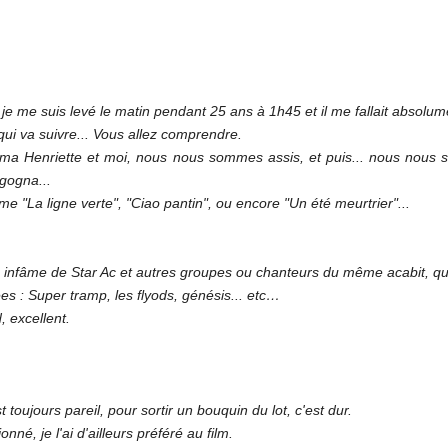
 je me suis levé le matin pendant 25 ans à 1h45 et il me fallait absolume
 qui va suivre... Vous allez comprendre.
ma Henriette et moi, nous nous sommes assis, et puis... nous nous s
gogna...
 "La ligne verte", "Ciao pantin", ou encore "Un été meurtrier"...
be infâme de Star Ac et autres groupes ou chanteurs du même acabit, q
s : Super tramp, les flyods, génésis... etc…
, excellent.
st toujours pareil, pour sortir un bouquin du lot, c'est dur.
né, je l'ai d'ailleurs préféré au film.