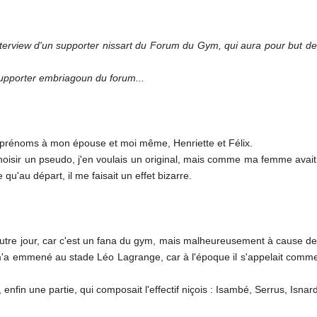
terview d'un supporter nissart du Forum du Gym, qui aura pour but de 
 supporter embriagoun du forum...
os prénoms à mon épouse et moi même, Henriette et Félix.
 choisir un pseudo, j'en voulais un original, mais comme ma femme avai
 qu'au départ, il me faisait un effet bizarre.
autre jour, car c'est un fana du gym, mais malheureusement à cause de
il m'a emmené au stade Léo Lagrange, car à l'époque il s'appelait comme ça
enfin une partie, qui composait l'effectif niçois : Isambé, Serrus, Isnar