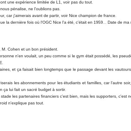
ont une expérience limitée de L1, voir pas du tout.
 nous pénalise, ne l'oublions pas.
eur, car j'aimerais avant de partir, voir Nice champion de france.
t que la dernière fois où l'OGC Nice l'a été, c'était en 1959... Date de ma
, M. Cohen et un bon président.
 personne n'en voulait, un peu comme si le gym était possédé, les pseud
E.
 saines, et ça faisait bien longtemps que le passage devant les vautou
avoriserais les abonnements pour les étudiants et familles, car l’autre 
 ça lui fait un sacré budget à sortir.
stade les partenaires financiers c'est bien, mais les supporters, c'est 
roid n'explique pas tout.