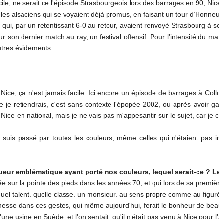
fficile, ne serait ce l'épisode Strasbourgeois lors des barrages en 90, Ni
r les alsaciens qui se voyaient déjà promus, en faisant un tour d’Honne
s qui, par un retentissant 6-0 au retour, avaient renvoyé Strasbourg à s
our son dernier match au ray, un festival offensif. Pour l'intensité du ma
autres évidements.
vec Nice, ça n'est jamais facile. Ici encore un épisode de barrages à Co
que je retiendrais, c'est sans contexte l'épopée 2002, ou après avoir ga
e en national, mais je ne vais pas m'appesantir sur le sujet, car je c
suis passé par toutes les couleurs, même celles qui n'étaient pas in
joueur emblématique ayant porté nos couleurs, lequel serait-ce ?
Le
vée sur la pointe des pieds dans les années 70, et qui lors de sa premiè
quel talent, quelle classe, un monsieur, au sens propre comme au figur
inesse dans ces gestes, qui même aujourd'hui, ferait le bonheur de be
d'une usine en Suède, et l'on sentait, qu'il n'était pas venu à Nice pour l'