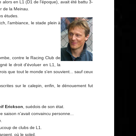
ce alors en L1 (D1 de l'époque), avait été battu 3-
ur de la Meinau.
es études.
tch, l'ambiance, le stade plein à
llombe, contre le Racing Club de
gné le droit d'évoluer en L1, la
rois que tout le monde s'en souvient... sauf ceux
scrites sur le calepin, enfin, le dénouement fut
if Erickson
, suédois de son état.
re saison n'avait convaincu personne...
é.
aucoup de clubs de L1.
argent, où le soleil.