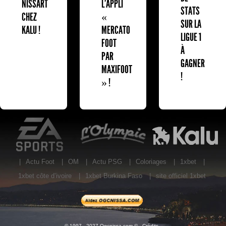
NISSART
L'APPLI
STATS
CHEZ
«
SUR LA
KALU !
MERCATO
LIGUE 1
FOOT
À
PAR
GAGNER
MAXIFOOT
!
» !
EA Sports
L'Olympic Restaurant
K
|
Actu Foot
|
OM
|
Actu PSG
|
Coloriages
|
1xbet
|
1xbet côte d’ivoire
|
1xbet Burkina Faso
|
site officiel 1xbet
© 1997 - 2027 Ogcnissa.com © -
Crédits
-