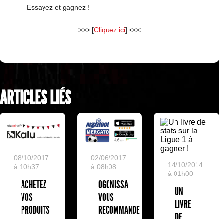
Essayez et gagnez !
>>> [
Cliquez ici
] <<<
ARTICLES LIÉS
08/10/2017
02/06/2017
14/10/2014
à 10h37
à 08h08
à 01h00
ACHETEZ
OGCNISSA
UN
VOS
VOUS
LIVRE
PRODUITS
RECOMMANDE
DE