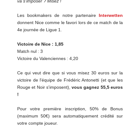
va s'imposer ? Misez !
Les bookmakers de notre partenaire
Interwetten
donnent Nice comme le favori lors de ce match de la
4e journée de Ligue 1.
Victoire de Nice : 1,85
Match nul : 3
Victoire du Valenciennes : 4,20
Ce qui veut dire que si vous misez 30 euros sur la
victoire de l'équipe de Frédéric Antonetti (et que les
Rouge et Noir s'imposent),
vous gagnez 55,5 euros
!
Pour votre première inscription, 50% de Bonus
(maximum 50€) sera automatiquement crédité sur
votre compte joueur.