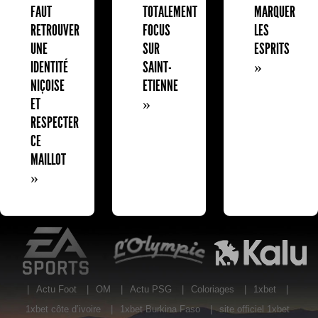
FAUT
TOTALEMENT
MARQUER
RETROUVER
FOCUS
LES
UNE
SUR
ESPRITS
IDENTITÉ
SAINT-
»
NIÇOISE
ETIENNE
ET
»
RESPECTER
CE
MAILLOT
»
EA Sports
L'Olympic Restaurant
K
|
Actu Foot
|
OM
|
Actu PSG
|
Coloriages
|
1xbet
|
1xbet côte d’ivoire
|
1xbet Burkina Faso
|
site officiel 1xbet