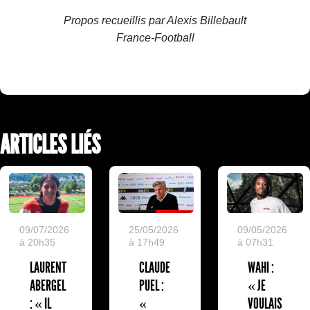
Propos recueillis par Alexis Billebault
France-Football
ARTICLES LIÉS
09/07/2026
25/05/2026
09/05/2026
à 20h35
à 17h49
à 07h31
LAURENT
CLAUDE
WAHI :
ABERGEL
PUEL :
« JE
: « IL
«
VOULAIS