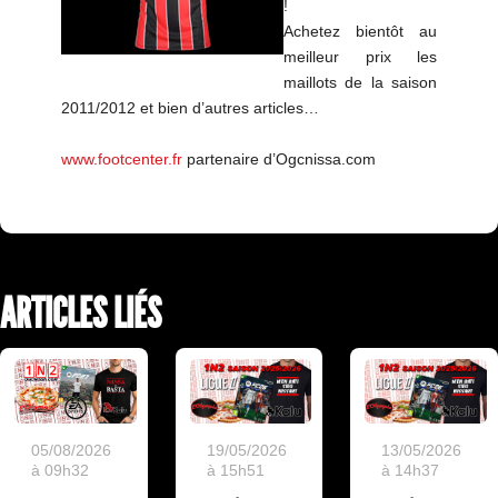
!
Achetez bientôt au
meilleur prix les
maillots de la saison
2011/2012 et bien d’autres articles…
www.footcenter.fr
partenaire d’Ogcnissa.com
ARTICLES LIÉS
19/05/2026
13/05/2026
05/08/2026
à 15h51
à 14h37
à 09h32