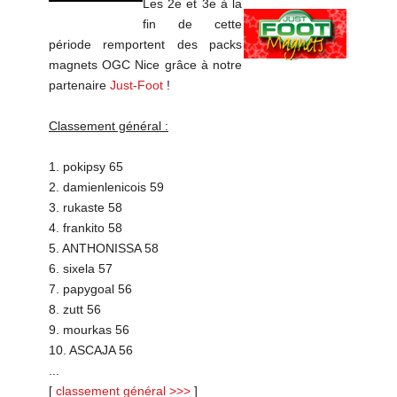
Les 2e et 3e à la
fin de cette
période remportent des packs
magnets OGC Nice grâce à notre
partenaire
Just-Foot
!
Classement général :
1. pokipsy 65
2. damienlenicois 59
3. rukaste 58
4. frankito 58
5. ANTHONISSA 58
6. sixela 57
7. papygoal 56
8. zutt 56
9. mourkas 56
10. ASCAJA 56
...
[
classement général >>>
]