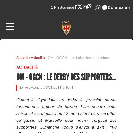
Connexion
1 N 2
Boutique
Accueil
›
Actualité
› OM - OGCN : Le derby des supporters...
ACTUALITÉ
OM - OGCN : LE DERBY DES SUPPORTERS...
Direct-Azur, le 03/11/2011 à 10h14
Quand le Gym joue un derby, la pression monte
forcément… autour du terrain. Plus encore cette
saison. Avec Monaco en L2, ne restent plus, en effet,
qu’Ajaccio et Marseille pour nourrir l’orgueil des
supporters. Dimanche (coup d’envoi à 17h), 400