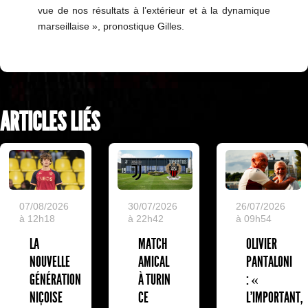
vue de nos résultats à l’extérieur et à la dynamique
marseillaise », pronostique Gilles.
ARTICLES LIÉS
07/08/2026
30/07/2026
26/07/2026
à 12h18
à 22h42
à 09h54
LA
MATCH
OLIVIER
NOUVELLE
AMICAL
PANTALONI
GÉNÉRATION
À TURIN
: «
NIÇOISE
CE
L'IMPORTANT,