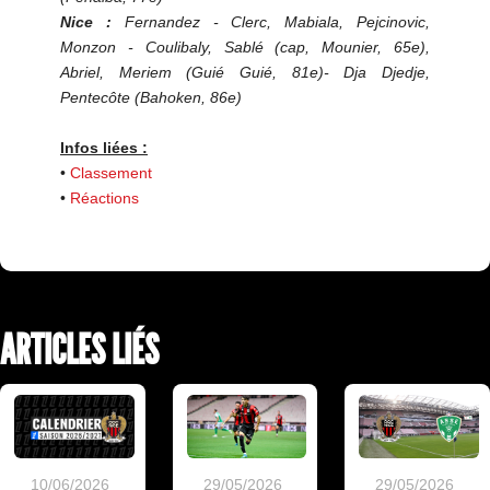
Nice :
Fernandez - Clerc, Mabiala, Pejcinovic,
Monzon - Coulibaly, Sablé (cap, Mounier, 65e),
Abriel, Meriem (Guié Guié, 81e)- Dja Djedje,
Pentecôte (Bahoken, 86e)
Infos liées :
•
Classement
•
Réactions
ARTICLES LIÉS
10/06/2026
29/05/2026
29/05/2026