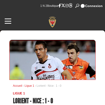
Connexion
1 N 2
Boutique
Accueil
›
Ligue 1
› Lorient - Nice : 1 - 0
LIGUE 1
LORIENT - NICE : 1 - 0