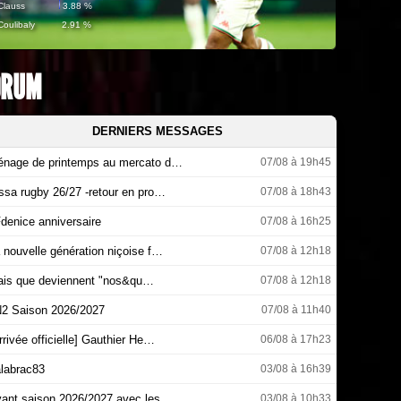
L’OGC Nice tourne définitivement la page Rares Ilie. Le club a officialisé un 
Clauss
3.88 %
Coulibaly
2.91 %
ORUM
DERNIERS MESSAGES
nage de printemps au mercato d…
07/08 à 19h45
ssa rugby 26/27 -retour en pro…
07/08 à 18h43
denice anniversaire
07/08 à 16h25
 nouvelle génération niçoise f…
07/08 à 12h18
is que deviennent "nos&qu…
07/08 à 12h18
2 Saison 2026/2027
07/08 à 11h40
rrivée officielle] Gauthier He…
06/08 à 17h23
labrac83
03/08 à 16h39
ant saison 2026/2027 avec les …
03/08 à 10h33