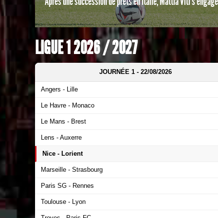
Après une succession de prêts en Italie, Mattia Viti s’engage
LIGUE 1 2026 / 2027
JOURNÉE
1
- 22/08/2026
Angers - Lille
Le Havre - Monaco
Le Mans - Brest
Lens - Auxerre
Nice - Lorient
Marseille - Strasbourg
Paris SG - Rennes
Toulouse - Lyon
Troyes - Paris FC