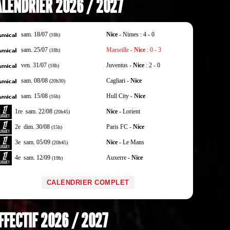
LENDRIER 2026 / 2027
sam. 18/07
Nice
- Nimes : 4 - 0
(18h)
sam. 25/07
Marseille -
Nice
: 0 - 3
(18h)
ven. 31/07
Juventus -
Nice
: 2 - 0
(18h)
sam. 08/08
Cagliari -
Nice
(20h30)
sam. 15/08
Hull City -
Nice
(16h)
1re
sam. 22/08
Nice
- Lorient
(20h45)
2e
dim. 30/08
Paris FC -
Nice
(15h)
3e
sam. 05/09
Nice
- Le Mans
(20h45)
4e
sam. 12/09
Auxerre -
Nice
(19h)
CALENDRIER COMPLET
FFECTIF 2026 / 2027