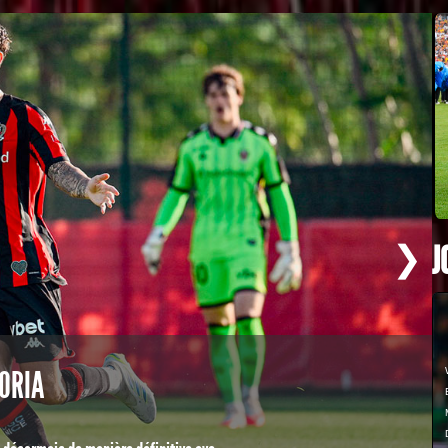
❯
J
T
ORIA