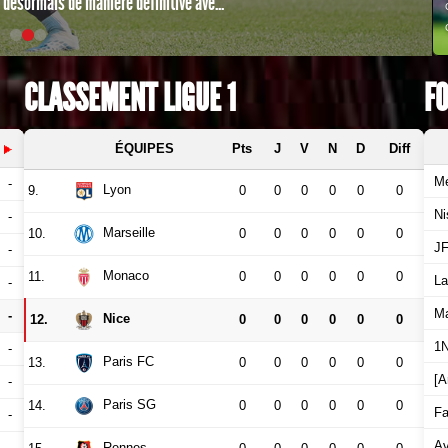
 désormais de manière définitive ave...
CLASSEMENT LIGUE 1
F
ÉQUIPES
Pts
J
V
N
D
Diff
Mé
-
Lyon
9.
0
0
0
0
0
0
Ni
-
Marseille
10.
0
0
0
0
0
0
JF
-
Monaco
11.
0
0
0
0
0
0
La
-
Ma
-
Nice
12.
0
0
0
0
0
0
1N
-
Paris FC
13.
0
0
0
0
0
0
[A
-
Paris SG
14.
0
0
0
0
0
0
Fa
-
Av
-