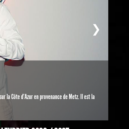
❯
TRANSFER
LE
 sur la Côte d’Azur en provenance de Metz. Il est la
Les dir
salai.