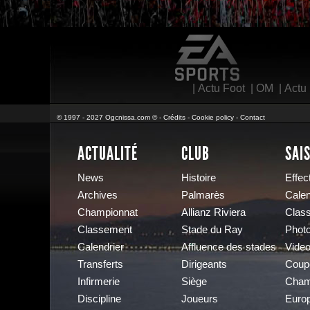
EA Sports
|
Actu Foot
|
OM
|
Actu
© 1997 - 2027 Ogcnissa.com © -
Crédits
-
Cookie policy
-
Contact
ACTUALITÉ
CLUB
SAI
News
Histoire
Effect
Archives
Palmarès
Calen
Championnat
Allianz Riviera
Clas
Classement
Stade du Ray
Phot
Calendrier
Affluence des stades
Vide
Transferts
Dirigeants
Coup
Infirmerie
Siège
Cham
Discipline
Joueurs
Euro