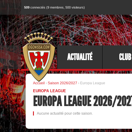
509
connectés (9 membres, 500 visiteurs)
ACTUALITÉ
CLUB
Accueil
›
Saison 2026/2027
› Europa League
EUROPA LEAGUE
EUROPA LEAGUE 2026/202
Aucune actualité pour cette saison.