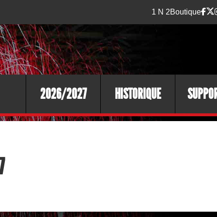
1 N 2
Boutique
2026/2027
HISTORIQUE
SUPPO
7