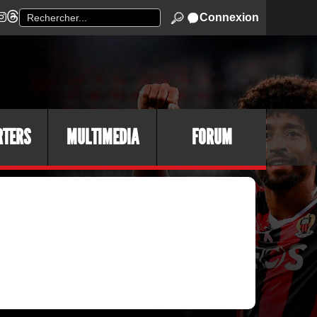
Connexion
RTERS
MULTIMEDIA
FORUM