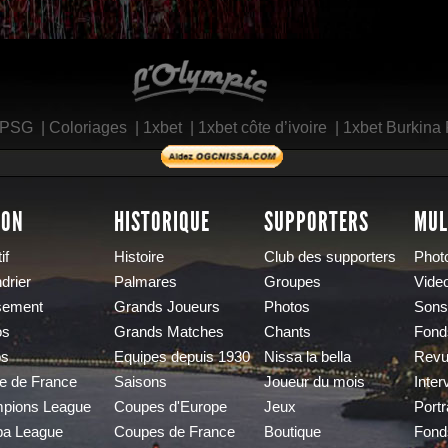
L'Olympic Restaurant
 PSG
|
Coloriages
|
1xbet
|
1xbet côte d’ivoire
|
1xbet Burkina
SON
HISTORIQUE
SUPPORTERS
MUL
if
Histoire
Club des supporters
Phot
drier
Palmares
Groupes
Vide
sement
Grands Joueurs
Photos
Sons
os
Grands Matches
Chants
Fond
os
Equipes depuis 1930
Nissa la bella
Revu
e de France
Saisons
Joueur du mois
Inter
pions League
Coupes d'Europe
Jeux
Portr
pa League
Coupes de France
Boutique
Fond