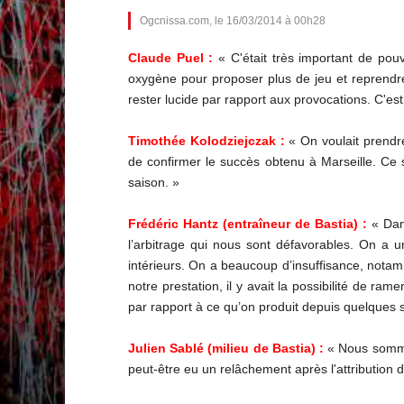
Ogcnissa.com, le 16/03/2014 à 00h28
Claude Puel :
« C'était très important de pouvo
oxygène pour proposer plus de jeu et reprendre 
rester lucide par rapport aux provocations. C'es
Timothée Kolodziejczak :
« On voulait prendre
de confirmer le succès obtenu à Marseille. Ce s
saison. »
Frédéric Hantz (entraîneur de Bastia) :
« Dans
l’arbitrage qui nous sont défavorables. On a u
intérieurs. On a beaucoup d’insuffisance, nota
notre prestation, il y avait la possibilité de 
par rapport à ce qu’on produit depuis quelques s
Julien Sablé (milieu de Bastia) :
« Nous sommes 
peut-être eu un relâchement après l'attribution 