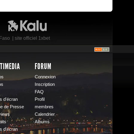
Kalu Nissa
 Faso
|
site officiel 1xbet
TIMEDIA
FORUM
os
Connexion
os
Inscription
FAQ
s d'écran
Profil
e de Presse
membres
views
Calendrier
aits
Albums
s d'écran