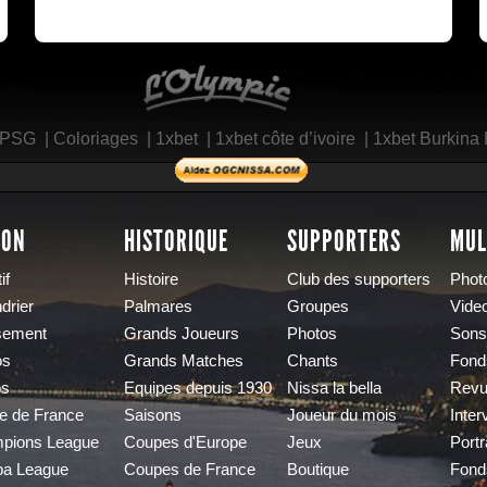
L'Olympic Restaurant
 PSG
|
Coloriages
|
1xbet
|
1xbet côte d’ivoire
|
1xbet Burkina
SON
HISTORIQUE
SUPPORTERS
MUL
if
Histoire
Club des supporters
Phot
drier
Palmares
Groupes
Vide
sement
Grands Joueurs
Photos
Sons
os
Grands Matches
Chants
Fond
os
Equipes depuis 1930
Nissa la bella
Revu
e de France
Saisons
Joueur du mois
Inter
pions League
Coupes d'Europe
Jeux
Portr
pa League
Coupes de France
Boutique
Fond