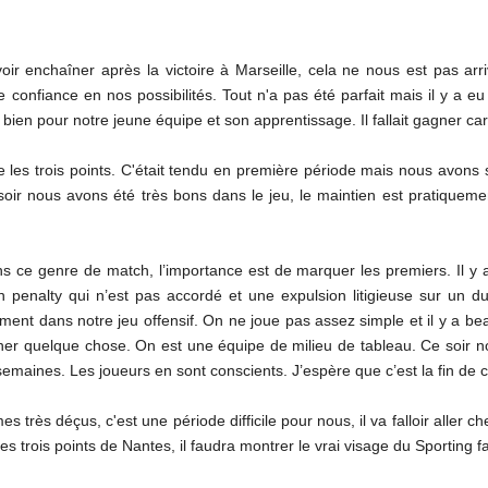
ir enchaîner après la victoire à Marseille, cela ne nous est pas arrivé
confiance en nos possibilités. Tout n'a pas été parfait mais il y a eu
t bien pour notre jeune équipe et son apprentissage. Il fallait gagner 
 les trois points. C'était tendu en première période mais nous avons
oir nous avons été très bons dans le jeu, le maintien est pratiquement 
 ce genre de match, l’importance est de marquer les premiers. Il y a
n penalty qui n’est pas accordé et une expulsion litigieuse sur un d
mment dans notre jeu offensif. On ne joue pas assez simple et il y a 
ramener quelque chose. On est une équipe de milieu de tableau. Ce soi
emaines. Les joueurs en sont conscients. J’espère que c’est la fin de ce
très déçus, c'est une période difficile pour nous, il va falloir aller che
des trois points de Nantes, il faudra montrer le vrai visage du Sporting