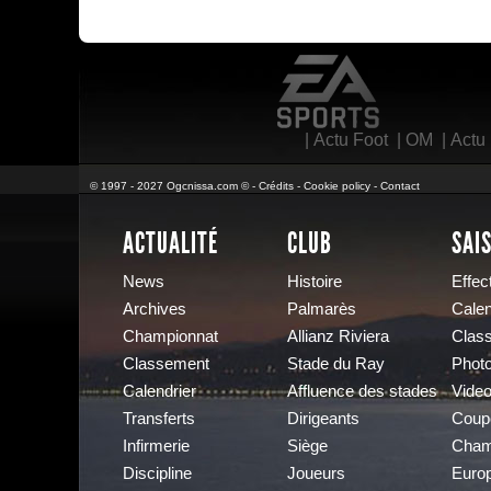
EA Sports
|
Actu Foot
|
OM
|
Actu
© 1997 - 2027 Ogcnissa.com © -
Crédits
-
Cookie policy
-
Contact
ACTUALITÉ
CLUB
SAI
News
Histoire
Effect
Archives
Palmarès
Calen
Championnat
Allianz Riviera
Clas
Classement
Stade du Ray
Phot
Calendrier
Affluence des stades
Vide
Transferts
Dirigeants
Coup
Infirmerie
Siège
Cham
Discipline
Joueurs
Euro