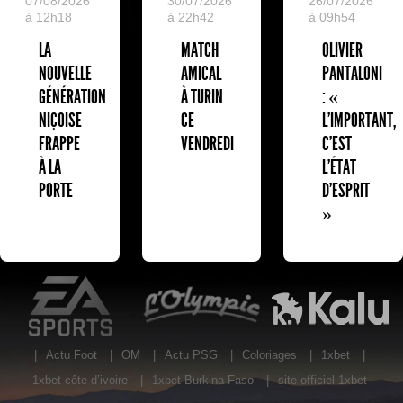
07/08/2026
30/07/2026
26/07/2026
à 12h18
à 22h42
à 09h54
LA
MATCH
OLIVIER
NOUVELLE
AMICAL
PANTALONI
GÉNÉRATION
À TURIN
: «
NIÇOISE
CE
L'IMPORTANT,
FRAPPE
VENDREDI
C'EST
À LA
L'ÉTAT
PORTE
D'ESPRIT
»
EA Sports
L'Olympic Restaurant
K
|
Actu Foot
|
OM
|
Actu PSG
|
Coloriages
|
1xbet
|
1xbet côte d’ivoire
|
1xbet Burkina Faso
|
site officiel 1xbet