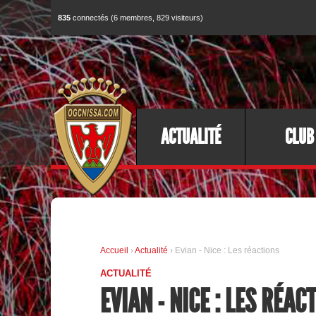
835
connectés (6 membres, 829 visiteurs)
ACTUALITÉ
CLUB
Accueil
›
Actualité
› Evian - Nice : Les réactions
ACTUALITÉ
EVIAN - NICE : LES RÉAC