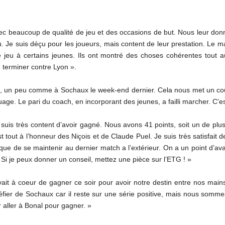
ec beaucoup de qualité de jeu et des occasions de but. Nous leur do
. Je suis déçu pour les joueurs, mais content de leur prestation. Le 
 jeu à certains jeunes. Ils ont montré des choses cohérentes tout 
 terminer contre Lyon ».
, un peu comme à Sochaux le week-end dernier. Cela nous met un coup
. Le pari du coach, en incorporant des jeunes, a failli marcher. C'es
suis très content d’avoir gagné. Nous avons 41 points, soit un de plu
t tout à l’honneur des Niçois et de Claude Puel. Je suis très satisfai
que de se maintenir au dernier match a l’extérieur. On a un point d’ava
. Si je peux donner un conseil, mettez une pièce sur l’ETG ! »
it à coeur de gagner ce soir pour avoir notre destin entre nos mai
éfier de Sochaux car il reste sur une série positive, mais nous som
ir aller à Bonal pour gagner. »