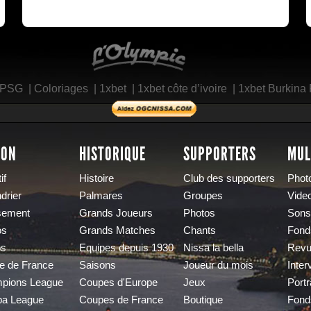
L'Olympic Restaurant
 PSG
|
Coloriages
|
1xbet
|
1xbet côte d’ivoire
|
1xbet Burkina
SON
HISTORIQUE
SUPPORTERS
MUL
if
Histoire
Club des supporters
Phot
drier
Palmares
Groupes
Vide
sement
Grands Joueurs
Photos
Sons
os
Grands Matches
Chants
Fond
os
Equipes depuis 1930
Nissa la bella
Revu
e de France
Saisons
Joueur du mois
Inter
pions League
Coupes d'Europe
Jeux
Portr
pa League
Coupes de France
Boutique
Fond