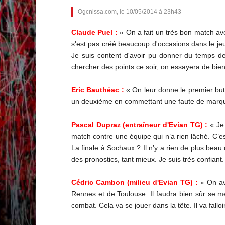
Ogcnissa.com, le 10/05/2014 à 23h43
Claude Puel :
« On a fait un très bon match av
s'est pas créé beaucoup d'occasions dans le jeu
Je suis content d'avoir pu donner du temps de
chercher des points ce soir, on essayera de bien
Eric Bauthéac :
« On leur donne le premier but
un deuxième en commettant une faute de marquage
Pascal Dupraz (entraîneur d'Evian TG) :
« Je 
match contre une équipe qui n’a rien lâché. C’es
La finale à Sochaux ? Il n’y a rien de plus beau 
des pronostics, tant mieux. Je suis très confiant
Cédric Cambon (milieu d'Evian TG) :
« On ava
Rennes et de Toulouse. Il faudra bien sûr se m
combat. Cela va se jouer dans la tête. Il va fallo