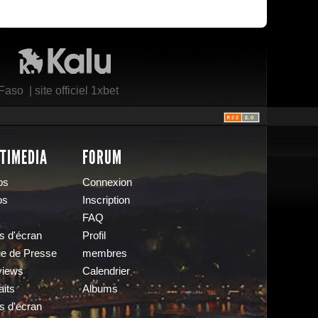
Kalu Nissa
 Faso
|
site officiel 1xbet
TIMEDIA
FORUM
os
Connexion
os
Inscription
FAQ
s d'écran
Profil
e de Presse
membres
views
Calendrier
aits
Albums
s d'écran