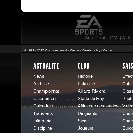
EA Sports
|
Actu Foot
|
OM
|
Actu
© 1997 - 2027 Ogcnissa.com © -
Crédits
-
Cookie policy
-
Contact
ACTUALITÉ
CLUB
SAI
News
Histoire
Effect
Archives
Palmarès
Calen
Championnat
Allianz Riviera
Clas
Classement
Stade du Ray
Phot
Calendrier
Affluence des stades
Vide
Transferts
Dirigeants
Coup
Infirmerie
Siège
Cham
Discipline
Joueurs
Euro