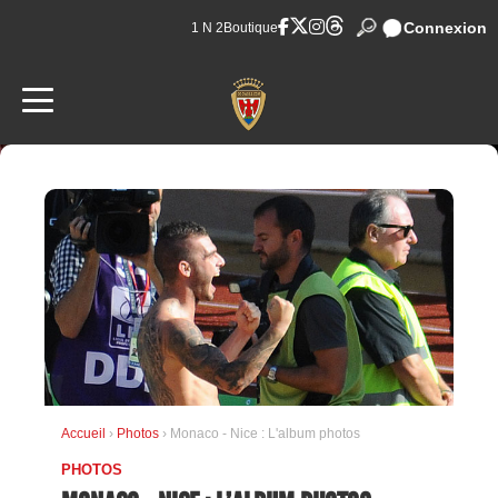
Connexion
1 N 2
Boutique
Accueil
›
Photos
› Monaco - Nice : L'album photos
PHOTOS