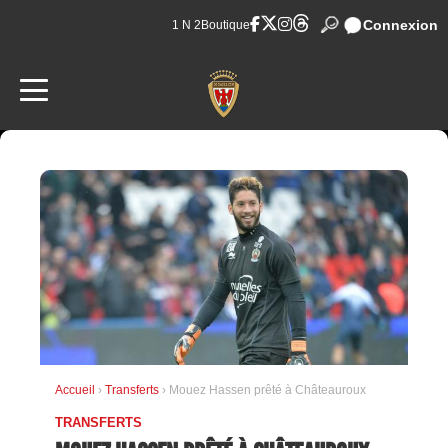
Connexion
1 N 2
Boutique
Accueil
›
Transferts
› Mouez Hassen prêté à Châteauroux
TRANSFERTS