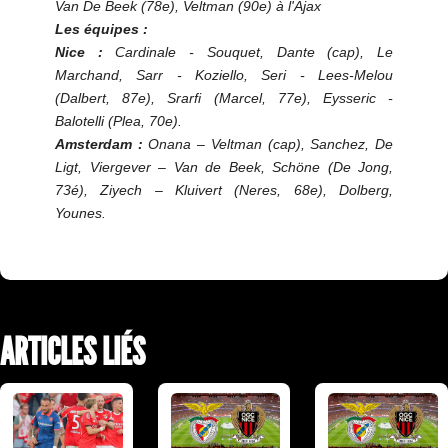
Van De Beek (78e), Veltman (90e) à l'Ajax
Les équipes :
Nice :
Cardinale - Souquet, Dante (cap), Le
Marchand, Sarr - Koziello, Seri - Lees-Melou
(Dalbert, 87e), Srarfi (Marcel, 77e), Eysseric -
Balotelli (Plea, 70e).
Amsterdam :
Onana – Veltman (cap), Sanchez, De
Ligt, Viergever – Van de Beek, Schöne (De Jong,
73é), Ziyech – Kluivert (Neres, 68e), Dolberg,
Younes.
ARTICLES LIÉS