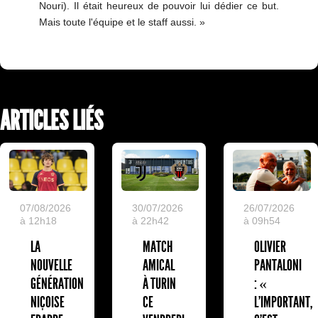
Nouri). Il était heureux de pouvoir lui dédier ce but.
Mais toute l'équipe et le staff aussi. »
ARTICLES LIÉS
07/08/2026
30/07/2026
26/07/2026
à 12h18
à 22h42
à 09h54
LA
MATCH
OLIVIER
NOUVELLE
AMICAL
PANTALONI
GÉNÉRATION
À TURIN
: «
NIÇOISE
CE
L'IMPORTANT,