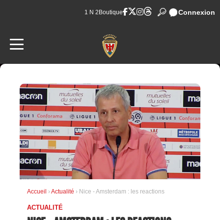
Connexion
1 N 2
Boutique
Accueil
›
Actualité
› Nice - Amsterdam : les reactions
ACTUALITÉ