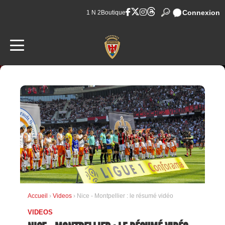
Connexion
1 N 2
Boutique
Accueil
›
Videos
› Nice - Montpellier : le résumé vidéo
VIDEOS