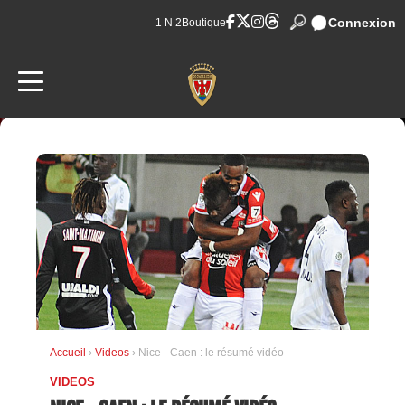
Connexion
1 N 2
Boutique
Accueil
›
Videos
› Nice - Caen : le résumé vidéo
VIDEOS