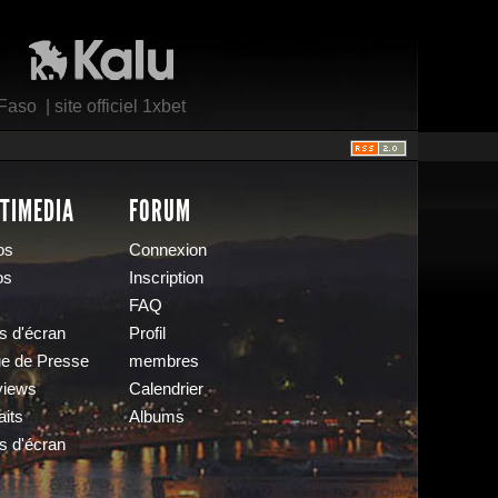
Kalu Nissa
 Faso
|
site officiel 1xbet
TIMEDIA
FORUM
os
Connexion
os
Inscription
FAQ
s d'écran
Profil
e de Presse
membres
views
Calendrier
aits
Albums
s d'écran
s