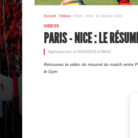
Accueil
›
Videos
› Paris - Nice : le résumé vidéo
VIDEOS
PARIS - NICE : LE RÉSUM
Ogcnissa.com, le 06/05/2019 à 09h32
Retrouvez la vidéo du résumé du match entre Par
le Gym.