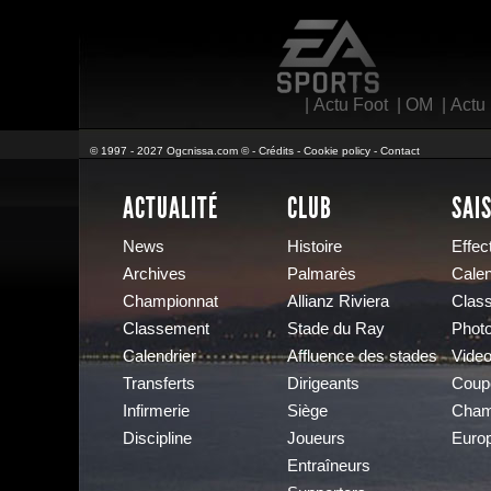
EA Sports
|
Actu Foot
|
OM
|
Actu
© 1997 - 2027 Ogcnissa.com © -
Crédits
-
Cookie policy
-
Contact
ACTUALITÉ
CLUB
SAI
News
Histoire
Effect
Archives
Palmarès
Calen
Championnat
Allianz Riviera
Clas
Classement
Stade du Ray
Phot
Calendrier
Affluence des stades
Vide
Transferts
Dirigeants
Coup
Infirmerie
Siège
Cham
Discipline
Joueurs
Euro
Entraîneurs