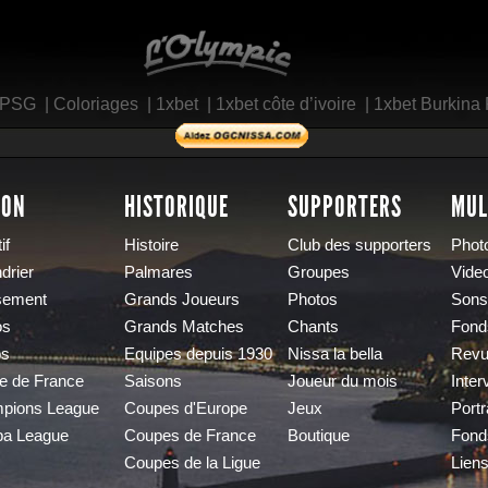
L'Olympic Restaurant
 PSG
|
Coloriages
|
1xbet
|
1xbet côte d’ivoire
|
1xbet Burkina
SON
HISTORIQUE
SUPPORTERS
MUL
if
Histoire
Club des supporters
Phot
drier
Palmares
Groupes
Vide
sement
Grands Joueurs
Photos
Sons
os
Grands Matches
Chants
Fond
os
Equipes depuis 1930
Nissa la bella
Revu
e de France
Saisons
Joueur du mois
Inter
pions League
Coupes d'Europe
Jeux
Portr
pa League
Coupes de France
Boutique
Fond
Coupes de la Ligue
Lien