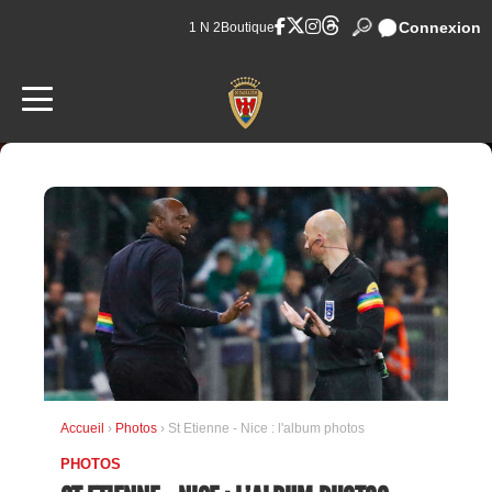
Connexion
1 N 2
Boutique
Accueil
›
Photos
› St Etienne - Nice : l'album photos
PHOTOS