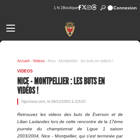
Connexion
1 N 2
Boutique
Accueil
›
Videos
› Nice - Montpellier : les buts en vidéos !
VIDEOS
NICE - MONTPELLIER : LES BUTS EN
VIDÉOS !
Ogcnissa.com, le 08/12/2003 à 22h25
Retrouvez les videos des buts de Everson et de
Lilian Laslandes lors de cette rencontre de la 17éme
journée du championnat de Ligue 1 saison
2003/2004, Nice - Montpellier, qui s'est terminée par