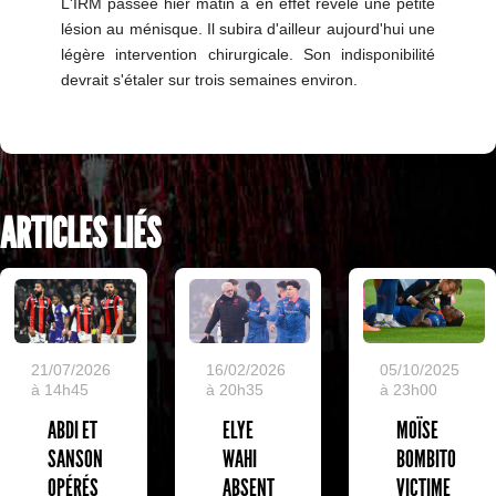
L'IRM passée hier matin a en effet révélé une petite
lésion au ménisque. Il subira d'ailleur aujourd'hui une
légère intervention chirurgicale. Son indisponibilité
devrait s'étaler sur trois semaines environ.
ARTICLES LIÉS
05/10/2025
21/07/2026
16/02/2026
à 23h00
à 14h45
à 20h35
MOÏSE
ABDI ET
ELYE
BOMBITO
SANSON
WAHI
VICTIME
OPÉRÉS
ABSENT