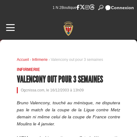
Connexion
1 N 2
Boutique
Accueil
›
Infirmerie
› Valencony out pour 3 semaines
INFIRMERIE
VALENCONY OUT POUR 3 SEMAINES
Ogcnissa.com, le 16/12/2003 à 13h09
Bruno Valencony, touché au ménisque, ne disputera
pas le match de la coupe de la Ligue contre Metz
demain ni même celui de la coupe de France contre
Moulins le 4 janvier.