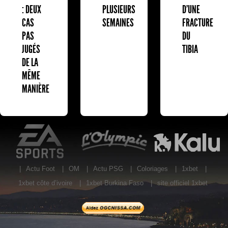
D'UNE
: DEUX
PLUSIEURS
FRACTURE
CAS
SEMAINES
DU
PAS
TIBIA
JUGÉS
DE LA
MÊME
MANIÈRE
EA Sports
L'Olympic Restaurant
K
|
Actu Foot
|
OM
|
Actu PSG
|
Coloriages
|
1xbet
|
1xbet côte d’ivoire
|
1xbet Burkina Faso
|
site officiel 1xbet