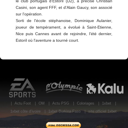
le club portugais d'Estoril (D2), a précisé Christian
Casini, son agent FFF, et d'Alain Gaucy, son associé
sur l'opération.
Sorti de l'école stéphanoise, Dominique Aulanier,
joueur de tempérament, a évolué à Saint-Etienne,
Nice puis Cannes avant de rejoindre, l'été dernier,
Estoril où l'aventure a tourné court.
EA Sports
L'Olympic Restaurant
K
|
Actu Foot
|
OM
|
Actu PSG
|
Coloriages
|
1xbet
|
1xbet côte d’ivoire
|
1xbet Burkina Faso
|
site officiel 1xbet