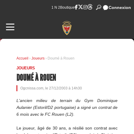
Connexion
1 N 2
Boutique
Accueil
›
Joueurs
› Doumé à Rouen
JOUEURS
DOUMÉ À ROUEN
Ogcnissa.com, le 27/12/2003 à 14h30
L'ancien milieu de terrain du Gym Dominique
Aulanier (Estoril/D2 portugaise) a signé un contrat de
6 mois avec le FC Rouen (L2).
Le joueur, âgé de 30 ans, a résilié son contrat avec