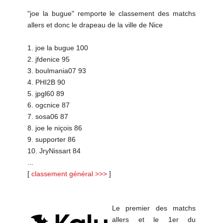
"joe la bugue" remporte le classement des matchs
allers et donc le drapeau de la ville de Nice
1. joe la bugue 100
2. jfdenice 95
3. boulmania07 93
4. PHI2B 90
5. jpgl60 89
6. ogcnice 87
7. sosa06 87
8. joe le niçois 86
9. supporter 86
10. JryNissart 84
...
[
classement général >>>
]
Le premier des matchs
allers et le 1er du