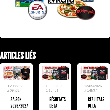
ARTICLES LIÉS
19/05/2026
13/05/2026
05/08/2026
à 15h51
à 14h37
à 09h32
RÉSULTATS
RÉSULTATS
SAISON
DE LA
DE LA
2026/2027