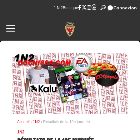
Connexion
1 N 2
Boutique
Accueil
›
1N2
› Résultats de la 19e journée
1N2