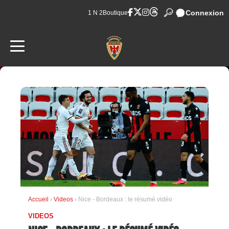
Connexion
1 N 2
Boutique
Accueil
›
Videos
› Nice - Bordeaux : le résumé vidéo
VIDEOS