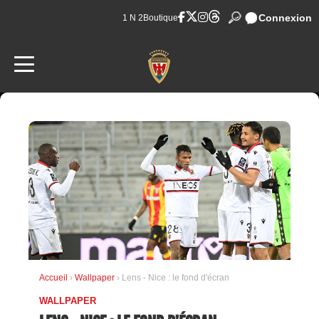
Connexion
1 N 2
Boutique
Accueil
›
Wallpaper
› Lens - Nice : le fond d'écran
WALLPAPER