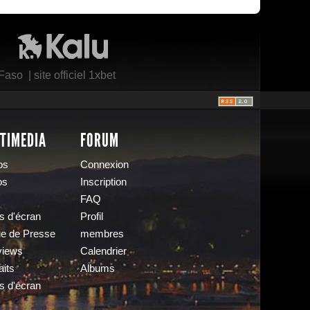
Kalu Nissa
 Faso
|
site officiel 1xbet
TIMEDIA
FORUM
os
Connexion
os
Inscription
FAQ
s d'écran
Profil
e de Presse
membres
views
Calendrier
aits
Albums
s d'écran
s