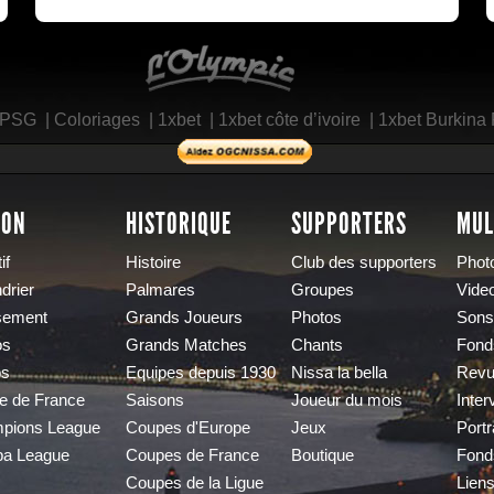
L'Olympic Restaurant
 PSG
|
Coloriages
|
1xbet
|
1xbet côte d’ivoire
|
1xbet Burkina
SON
HISTORIQUE
SUPPORTERS
MUL
if
Histoire
Club des supporters
Phot
drier
Palmares
Groupes
Vide
sement
Grands Joueurs
Photos
Sons
os
Grands Matches
Chants
Fond
os
Equipes depuis 1930
Nissa la bella
Revu
e de France
Saisons
Joueur du mois
Inter
pions League
Coupes d'Europe
Jeux
Portr
pa League
Coupes de France
Boutique
Fond
Coupes de la Ligue
Lien