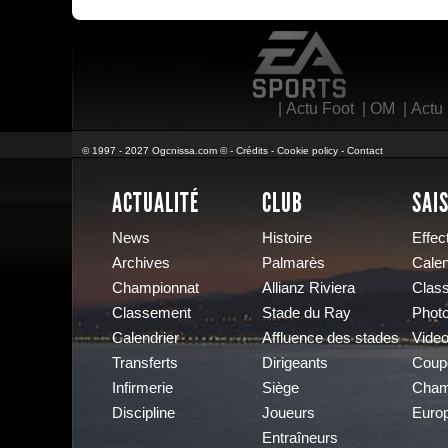
EA Sports
|
Actu Foot
|
OM
|
Actu
© 1997 - 2027 Ogcnissa.com © -
Crédits
-
Cookie policy
-
Contact
ACTUALITÉ
CLUB
SAI
News
Histoire
Effect
Archives
Palmarès
Calen
Championnat
Allianz Riviera
Clas
Classement
Stade du Ray
Phot
Calendrier
Affluence des stades
Vide
Transferts
Dirigeants
Coup
Infirmerie
Siège
Cham
Discipline
Joueurs
Euro
Entraîneurs