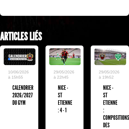
ARTICLES LIÉS
10/06/2026
29/05/2026
29/05/2026
à 15h55
à 22h45
à 19h52
CALENDRIER
NICE -
NICE -
2026/2027
ST
ST
DU GYM
ETIENNE
ETIENNE
: 4 - 1
:
COMPOSITION
DES