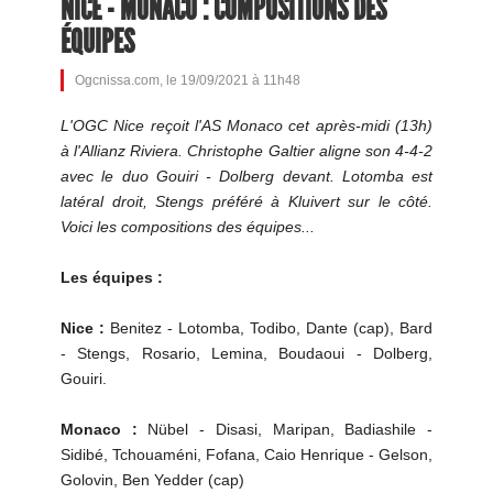
NICE - MONACO : COMPOSITIONS DES
ÉQUIPES
Ogcnissa.com, le 19/09/2021 à 11h48
L'OGC Nice reçoit l'AS Monaco cet après-midi (13h)
à l'Allianz Riviera. Christophe Galtier aligne son 4-4-2
avec le duo Gouiri - Dolberg devant. Lotomba est
latéral droit, Stengs préféré à Kluivert sur le côté.
Voici les compositions des équipes...
Les équipes :
Nice :
Benitez - Lotomba, Todibo, Dante (cap), Bard
- Stengs, Rosario, Lemina, Boudaoui - Dolberg,
Gouiri.
Monaco :
Nübel - Disasi, Maripan, Badiashile -
Sidibé, Tchouaméni, Fofana, Caio Henrique - Gelson,
Golovin, Ben Yedder (cap)