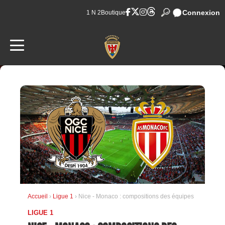
Connexion
1 N 2
Boutique
Accueil
›
Ligue 1
› Nice - Monaco : compositions des équipes
LIGUE 1